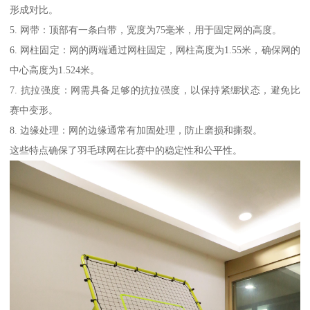
形成对比。
5. 网带：顶部有一条白带，宽度为75毫米，用于固定网的高度。
6. 网柱固定：网的两端通过网柱固定，网柱高度为1.55米，确保网的
中心高度为1.524米。
7. 抗拉强度：网需具备足够的抗拉强度，以保持紧绷状态，避免比
赛中变形。
8. 边缘处理：网的边缘通常有加固处理，防止磨损和撕裂。
这些特点确保了羽毛球网在比赛中的稳定性和公平性。