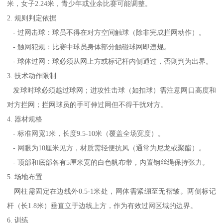
米，女子2.24米，青少年或业余比赛可能调整。
2. 规则判定依据
- 过网击球：球员不得在对方空间触球（除非完成拦网动作）。
- 触网犯规：比赛中球员身体部分触碰球网即违规。
- 球体过网：球必须从网上方或标记杆内侧通过，否则判为出界。
3. 技术动作限制
发球时球必须越过球网；进攻性击球（如扣球）需注意网口高度和
对方拦网；拦网球员的手可伸过网但不得干扰对方。
4. 器材规格
- 标准网宽1米，长度9.5-10米（覆盖全场宽度）。
- 网眼为10厘米见方，材质需轻便抗风（通常为尼龙或聚酯）。
- 顶部和底部各有5厘米宽的白色帆布带，内置钢丝绳保持张力。
5. 场地布置
网柱需固定在边线外0.5-1米处，网体需紧绷至无褶皱。两侧标记
杆（长1.8米）垂直立于边线上方，作为有效过网区域的边界。
6. 训练