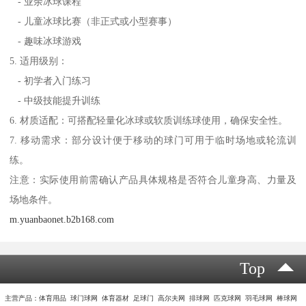
- 业余冰球课程
- 儿童冰球比赛（非正式或小型赛事）
- 趣味冰球游戏
5. 适用级别：
- 初学者入门练习
- 中级技能提升训练
6. 材质适配：可搭配轻量化冰球或软质训练球使用，确保安全性。
7. 移动需求：部分设计便于移动的球门可用于临时场地或轮流训
练。
注意：实际使用前需确认产品具体规格是否符合儿童身高、力量及
场地条件。
m.yuanbaonet.b2b168.com
Top
主营产品：体育用品 球门球网 体育器材 足球门 高尔夫网 排球网 匹克球网 羽毛球网 棒球网