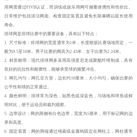
用网需通过FIVB认证，而训练或娱乐用网可侧重便携性和性价比。
日常维护包括清洁网面、检查固定装置及避免长期暴晒以延长使用
寿命。
排球网是排球比赛中的重要设备，具有以下特点：
1. 尺寸标准：排球网的宽度通常为1米，长度根据比赛场地而定，一
般为9.5至10米。男子比赛的网高为2.43米，女子比赛为2.24米。
2. 材质耐用：现代排球网多采用高强度尼龙或聚酯纤维制成，具有
良好的抗拉性和耐磨性，能够承受球的频繁冲击。
3. 网孔均匀：网孔呈方形，边长约10厘米，大小均匀，确保比赛的
公平性和球的正常通过。
4. 颜色鲜明：排球常为深色，如黑色或深蓝色，与场地和球形成鲜
明对比，便于运动员和裁判观察。
5. 边带设计：网的两侧有白色边带，宽度为5厘米，用于标记网的边
界和高度。
6. 固定装置：网的两端通过绳索或金属钩固定在网柱上，网柱通常