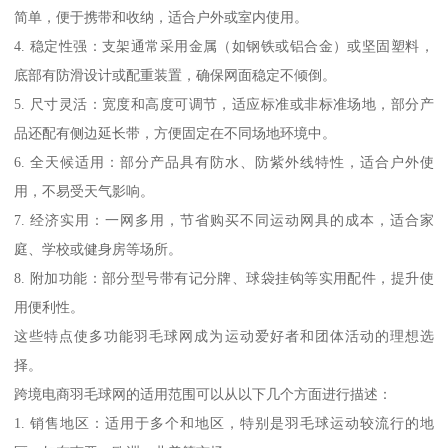
简单，便于携带和收纳，适合户外或室内使用。
4. 稳定性强：支架通常采用金属（如钢铁或铝合金）或坚固塑料，
底部有防滑设计或配重装置，确保网面稳定不倾倒。
5. 尺寸灵活：宽度和高度可调节，适应标准或非标准场地，部分产
品还配有侧边延长带，方便固定在不同场地环境中。
6. 全天候适用：部分产品具有防水、防紫外线特性，适合户外使
用，不易受天气影响。
7. 经济实用：一网多用，节省购买不同运动网具的成本，适合家
庭、学校或健身房等场所。
8. 附加功能：部分型号带有记分牌、球袋挂钩等实用配件，提升使
用便利性。
这些特点使多功能羽毛球网成为运动爱好者和团体活动的理想选
择。
跨境电商羽毛球网的适用范围可以从以下几个方面进行描述：
1. 销售地区：适用于多个和地区，特别是羽毛球运动较流行的地