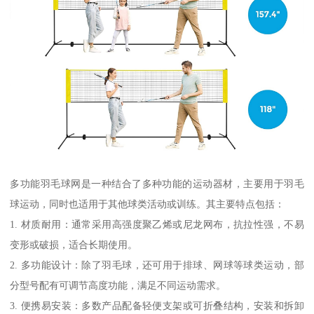
多功能羽毛球网是一种结合了多种功能的运动器材，主要用于羽毛
球运动，同时也适用于其他球类活动或训练。其主要特点包括：
1. 材质耐用：通常采用高强度聚乙烯或尼龙网布，抗拉性强，不易
变形或破损，适合长期使用。
2. 多功能设计：除了羽毛球，还可用于排球、网球等球类运动，部
分型号配有可调节高度功能，满足不同运动需求。
3. 便携易安装：多数产品配备轻便支架或可折叠结构，安装和拆卸