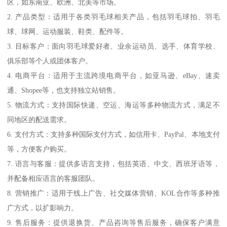
区，如东南亚、欧洲、北美等市场。
2. 产品类型：适用于各类羽毛球相关产品，包括羽毛球拍、羽毛
球、球网、运动服装、鞋类、配件等。
3. 目标客户：面向羽毛球爱好者、业余运动员、选手、体育学校、
俱乐部等个人或团体客户。
4. 电商平台：适用于主流跨境电商平台，如亚马逊、eBay、速卖
通、Shopee等，也支持独立站销售。
5. 物流方式：支持国际快递、空运、海运等多种物流方式，满足不
同地区的配送需求。
6. 支付方式：支持多种国际支付方式，如信用卡、PayPal、本地支付
等，方便客户购买。
7. 语言与客服：提供多语言支持，包括英语、中文、西班牙语等，
并配备相应语言的客服团队。
8. 营销推广：适用于线上广告、社交媒体营销、KOL合作等多种推
广方式，以扩影响力。
9. 售后服务：提供退换货、产品咨询等售后服务，确保客户满意