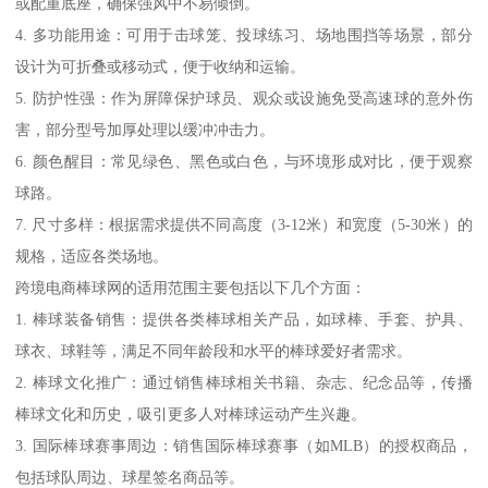
或配重底座，确保强风中不易倾倒。
4. 多功能用途：可用于击球笼、投球练习、场地围挡等场景，部分
设计为可折叠或移动式，便于收纳和运输。
5. 防护性强：作为屏障保护球员、观众或设施免受高速球的意外伤
害，部分型号加厚处理以缓冲冲击力。
6. 颜色醒目：常见绿色、黑色或白色，与环境形成对比，便于观察
球路。
7. 尺寸多样：根据需求提供不同高度（3-12米）和宽度（5-30米）的
规格，适应各类场地。
跨境电商棒球网的适用范围主要包括以下几个方面：
1. 棒球装备销售：提供各类棒球相关产品，如球棒、手套、护具、
球衣、球鞋等，满足不同年龄段和水平的棒球爱好者需求。
2. 棒球文化推广：通过销售棒球相关书籍、杂志、纪念品等，传播
棒球文化和历史，吸引更多人对棒球运动产生兴趣。
3. 国际棒球赛事周边：销售国际棒球赛事（如MLB）的授权商品，
包括球队周边、球星签名商品等。