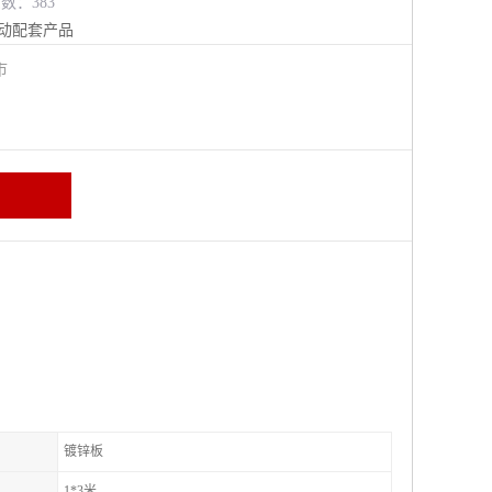
览数：383
动配套产品
江市
镀锌板
1*3米