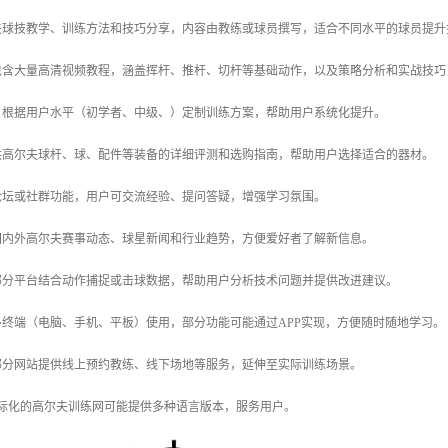
尔夫球技教学、训练方法和技巧分享，内容由教练或球员撰写，适合不同水平的球员提升
：包含大量高清视频教程，涵盖挥杆、推杆、切杆等基础动作，以及策略分析和实战技
划：根据用户水平（初学者、中级、）定制训练方案，帮助用户系统化提升。
提供高尔夫球杆、球、配件等装备的详细评测和选购指南，帮助用户选择适合的器材。
有论坛或社群功能，用户可交流经验、提问答疑，增强学习氛围。
新国内外高尔夫赛事动态、球星新闻和行业趋势，方便爱好者了解新信息。
：部分平台结合动作捕捉或击球数据，帮助用户分析技术问题并提供改进建议。
持多终端（电脑、手机、平板）使用，部分功能可能通过APP实现，方便随时随地学习。
：部分网站提供线上预约教练、线下场地等服务，延伸至实际训练场景。
：国际化的高尔夫训练网可能提供多种语言版本，服务用户。