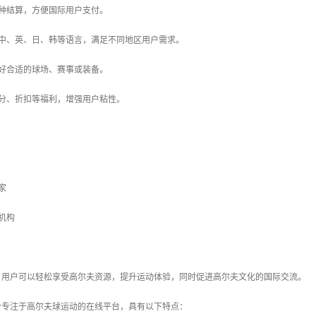
多种结算，方便国际用户支付。
盖中、英、日、韩等语言，满足不同地区用户需求。
偏好合适的球场、赛事或装备。
积分、折扣等福利，增强用户粘性。
者
玩家
训机构
，用户可以轻松享受高尔夫资源，提升运动体验，同时促进高尔夫文化的国际交流。
个专注于高尔夫球运动的在线平台，具有以下特点：