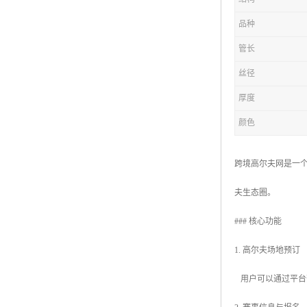
品种
管长
丝径
厚度
颜色
跨境高尔夫网是一
夫生态圈。
### 核心功能
1. 高尔夫场地预订
用户可以通过平台