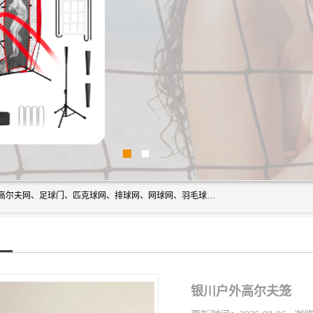
方昇体育科技专注于球网运动及户外产品，优势系列包括：高尔夫网、足球门、匹克球网、排球网、网球网、羽毛球网、棒球网、橄榄球网、乒乓球网、反弹网、冰球门、草地曲棍球门。
银川户外高尔夫笼