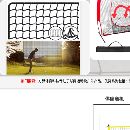
热门搜索：
供应商机