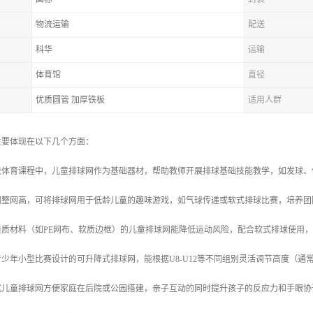
物流运输
配送
科华
运输
体育馆
直径
优质圆管 加厚铁板
适用人群
主要体现在以下几个方面：
学校体育课程中，儿童排球网作为基础器材，帮助教师开展排球基础技能教学，如发球
过调整网高，可将排球网用于低龄儿童的趣味游戏，如气球传递或软式排球比赛，培养
用轻质材料（如PE网布、软质边框）的儿童排球网能降低运动风险，配合软式排球使用
青少年小型比赛设计的可升降式排球网，能根据U8-U12等不同组别灵活调节高度（通常1
携式儿童排球网方便家庭在后院或公园搭建，亲子互动的同时提升孩子的反应力和手眼协