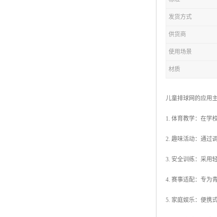
发货方式
供货商
使用场景
材质
儿童排球网的应用
1. 体育教学：在
2. 趣味活动：通
3. 安全训练：采
4. 赛事适配：专为
5. 家庭娱乐：便