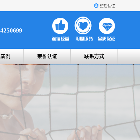
资质认证
14250699
户案例
荣誉认证
联系方式