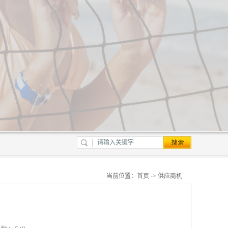
当前位置：
首页
->
供应商机