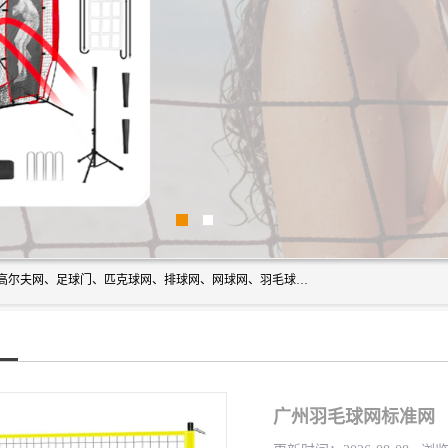
方昇体育科技专注于球网运动及户外产品，优势系列包括：高尔夫网、足球门、匹克球网、排球网、网球网、羽毛球网、棒球网、橄榄球网、乒乓球网、反弹网、冰球门、草地曲棍球门。
广州羽毛球网标准网