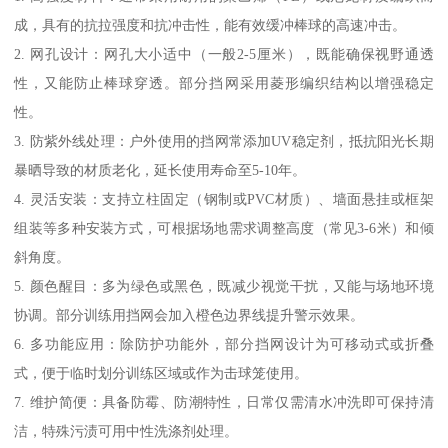
成，具有的抗拉强度和抗冲击性，能有效缓冲棒球的高速冲击。
2. 网孔设计：网孔大小适中（一般2-5厘米），既能确保视野通透
性，又能防止棒球穿透。部分挡网采用菱形编织结构以增强稳定
性。
3. 防紫外线处理：户外使用的挡网常添加UV稳定剂，抵抗阳光长期
暴晒导致的材质老化，延长使用寿命至5-10年。
4. 灵活安装：支持立柱固定（钢制或PVC材质）、墙面悬挂或框架
组装等多种安装方式，可根据场地需求调整高度（常见3-6米）和倾
斜角度。
5. 颜色醒目：多为绿色或黑色，既减少视觉干扰，又能与场地环境
协调。部分训练用挡网会加入橙色边界线提升警示效果。
6. 多功能应用：除防护功能外，部分挡网设计为可移动式或折叠
式，便于临时划分训练区域或作为击球笼使用。
7. 维护简便：具备防霉、防潮特性，日常仅需清水冲洗即可保持清
洁，特殊污渍可用中性洗涤剂处理。