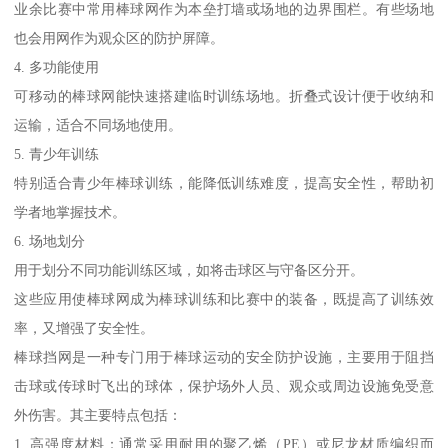
业余比赛中常用棒球网作为本垒打墙或场地的边界围栏。有些场地
也会用网作为观众区的防护屏障。
4. 多功能使用
可移动的棒球网能快速搭建临时训练场地。折叠式设计便于收纳和
运输，适合不同场地使用。
5. 青少年训练
特别适合青少年棒球训练，能降低训练难度，提高安全性，帮助初
学者地掌握技术。
6. 场地划分
用于划分不同功能训练区域，如将击球区与守备区分开。
这些应用使棒球网成为棒球训练和比赛中的装备，既提高了训练效
率，又增强了安全性。
棒球挡网是一种专门用于棒球运动的安全防护设施，主要用于阻挡
击球或传球时飞出的球体，保护场外人员、观众或周边设施免受意
外伤害。其主要特点包括：
1. 高强度材料：通常采用耐用的聚乙烯（PE）或尼龙材质编织而