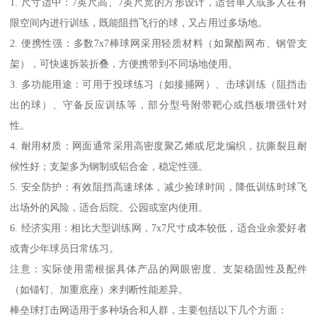
1. 尺寸适中：7英尺高、7英尺宽的方形设计，适合单人或多人在有
限空间内进行训练，既能阻挡飞行的球，又占用过多场地。
2. 便携性强：多数7x7棒球网采用轻质材料（如聚酯网布、钢管支
架），可快速拆装折叠，方便携带到不同场地使用。
3. 多功能用途：可用于投球练习（如接捕网）、击球训练（阻挡击
出的球）、守备反应训练等，部分型号附带靶心或挡板增强针对
性。
4. 耐用材质：网面通常采用高密度聚乙烯或尼龙编织，抗撕裂且耐
候性好；支架多为钢制或铝合金，稳定性强。
5. 安全防护：有效阻挡高速球体，减少捡球时间，降低训练时球飞
出场外的风险，适合后院、公园或室内使用。
6. 经济实用：相比大型训练网，7x7尺寸成本较低，适合业余爱好者
或青少年球员日常练习。
注意：实际使用需根据具体产品的网眼密度、支架稳固性及配件
（如锚钉、加重底座）来判断性能差异。
棒垒球打击网适用于多种场合和人群，主要包括以下几个方面：