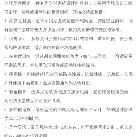
垒球反弹网是一种专为垒球训练设计的器材，主要用于球员自主练
习击球、传球或接球时的反弹训练。其核心特点包括：
1. 高弹性材质：通常采用尼龙或聚酯纤维网面，弹性强且耐用，能
有效缓冲垒球冲击力并快速回弹，模拟真实击球或传接球效果。
2. 便携设计：多数为可折叠框架或组装式结构，重量轻便，便于携
带和快速搭建，适合室内外多种场地使用。
3. 多角度训练：通过调整网面倾斜角度（如45°或垂直），可适应不
同训练需求，例如平飞球反弹或高抛球接捕练习。
4. 耐用性：网线经过UV处理或防水涂层，抗紫外线、防磨损，长期
户外使用不易老化；金属支架通常为防锈材质。
5. 安全防护：边缘采用软质包边或加厚框架，避免球员碰撞受伤，
同时防止垒球反弹时意外飞溅。
6. 多功能适配：部分型号附带靶心标记或分区设计，帮助提升投球
度或击球控制能力。
7. 尺寸灵活：常见规格为3米×2米左右，也可根据需求定制，单人训
练或小组协作均可适用。