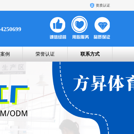
资质认证
14250699
户案例
荣誉认证
联系方式