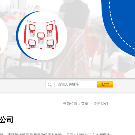
当前位置：
首页
->
关于我们
公司