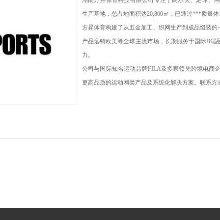
湖南方昇体育科技有限公司专注于高尔夫、足球、网
生产基地，总占地面积达20,800㎡，已通过***质量
方昇体育构建了从五金加工、织网生产到成品组装的
产品远销欧美等全球主流市场，长期服务于国际B端
力。
公司与国际知名运动品牌FILA及多家领先跨境电
更高品质的运动网类产品及系统化解决方案。
联系方