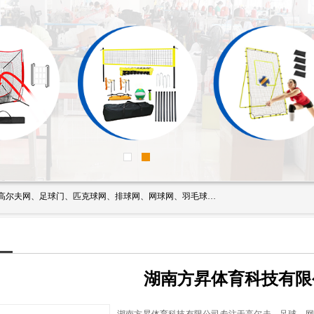
方昇体育科技专注于球网运动及户外产品，优势系列包括：高尔夫网、足球门、匹克球网、排球网、网球网、羽毛球网、棒球网、橄榄球网、乒乓球网、反弹网、冰球门、草地曲棍球门。
湖南方昇体育科技有限