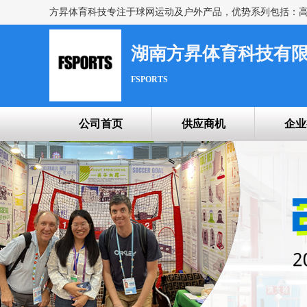
湖南方昇体育科技有
FSPORTS
公司首页
供应商机
企业