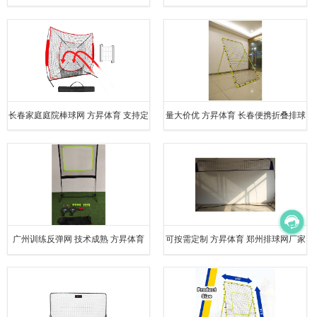
成熟
熟
长春家庭庭院棒球网 方昇体育 支持定
量大价优 方昇体育 长春便携折叠排球
制
网
广州训练反弹网 技术成熟 方昇体育
可按需定制 方昇体育 郑州排球网厂家