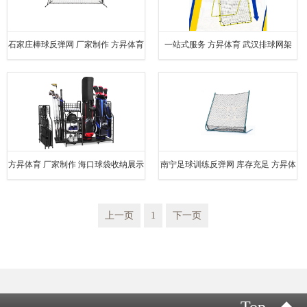
石家庄棒球反弹网 厂家制作 方昇体育
一站式服务 方昇体育 武汉排球网架
方昇体育 厂家制作 海口球袋收纳展示
南宁足球训练反弹网 库存充足 方昇体
架
育
上一页
1
下一页
Top