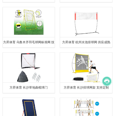
方昇体育 乌鲁木齐羽毛球网标准网 技
方昇体育 杭州水池排球网 供应成熟
术成熟
方昇体育 长沙草地曲棍球门
方昇体育 长沙排球网架 支持定制