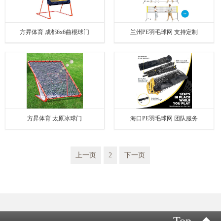
方昇体育 成都6x6曲棍球门
兰州PE羽毛球网 支持定制
方昇体育 太原冰球门
海口PE羽毛球网 团队服务
上一页
2
下一页
Top