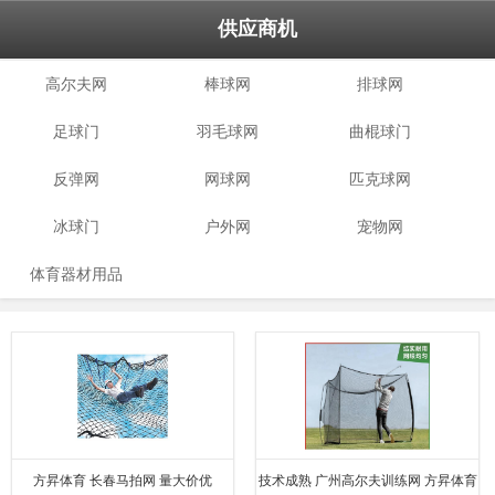
供应商机
高尔夫网
棒球网
排球网
足球门
羽毛球网
曲棍球门
反弹网
网球网
匹克球网
冰球门
户外网
宠物网
体育器材用品
方昇体育 长春马拍网 量大价优
技术成熟 广州高尔夫训练网 方昇体育