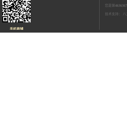
您是第
4636367
技术支持：
八
手机商铺