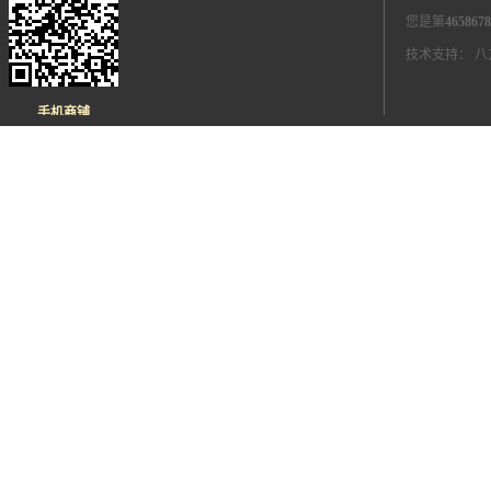
您是第
4658678
技术支持：
八
手机商铺